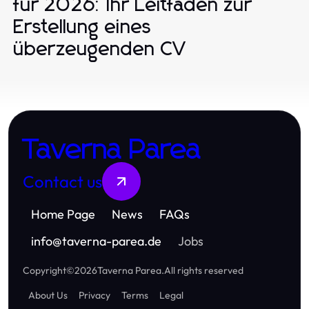
für 2026: Ihr Leitfaden zur
Erstellung eines
überzeugenden CV
Taverna Parea
Contact us
Home Page
News
FAQs
info
@
taverna-parea.de
Jobs
Copyright
©
2026
Taverna Parea
.
All rights reserved
About Us
Privacy
Terms
Legal