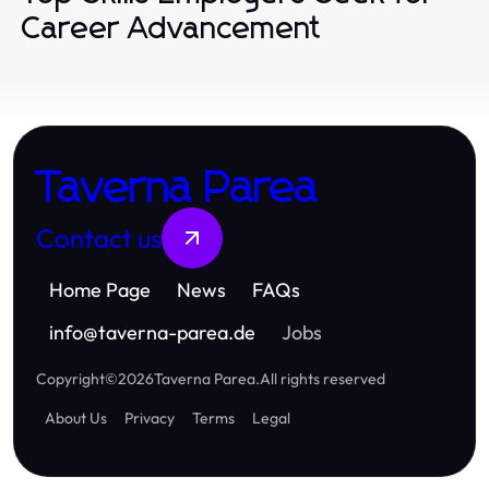
Career Advancement
Taverna Parea
Contact us
Home Page
News
FAQs
info
@
taverna-parea.de
Jobs
Copyright
©
2026
Taverna Parea
.
All rights reserved
About Us
Privacy
Terms
Legal