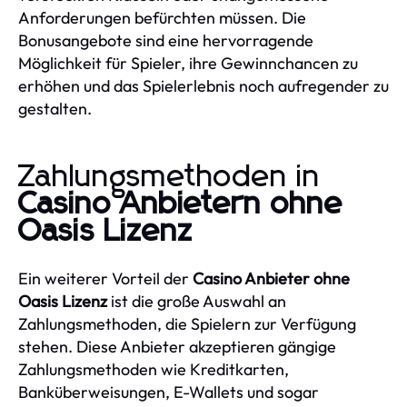
Anforderungen befürchten müssen. Die
Bonusangebote sind eine hervorragende
Möglichkeit für Spieler, ihre Gewinnchancen zu
erhöhen und das Spielerlebnis noch aufregender zu
gestalten.
Zahlungsmethoden in
Casino Anbietern ohne
Oasis Lizenz
Ein weiterer Vorteil der
Casino Anbieter ohne
Oasis Lizenz
ist die große Auswahl an
Zahlungsmethoden, die Spielern zur Verfügung
stehen. Diese Anbieter akzeptieren gängige
Zahlungsmethoden wie Kreditkarten,
Banküberweisungen, E-Wallets und sogar