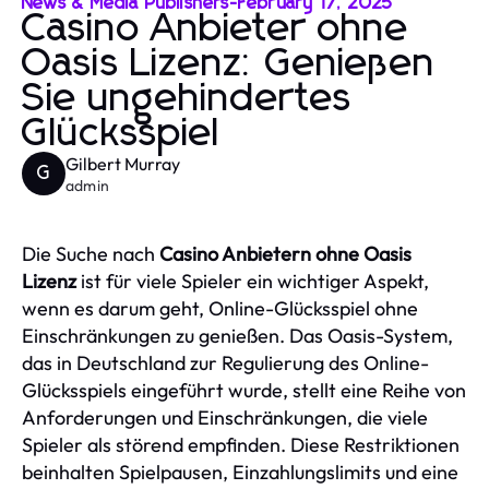
News & Media Publishers
-
February 17, 2025
Casino Anbieter ohne
Oasis Lizenz: Genießen
Sie ungehindertes
Glücksspiel
Gilbert Murray
G
admin
Die Suche nach
Casino Anbietern ohne Oasis
Lizenz
ist für viele Spieler ein wichtiger Aspekt,
wenn es darum geht, Online-Glücksspiel ohne
Einschränkungen zu genießen. Das Oasis-System,
das in Deutschland zur Regulierung des Online-
Glücksspiels eingeführt wurde, stellt eine Reihe von
Anforderungen und Einschränkungen, die viele
Spieler als störend empfinden. Diese Restriktionen
beinhalten Spielpausen, Einzahlungslimits und eine