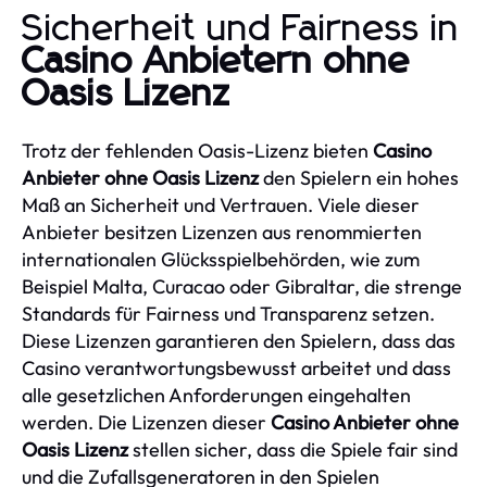
Sicherheit und Fairness in
Casino Anbietern ohne
Oasis Lizenz
Trotz der fehlenden Oasis-Lizenz bieten
Casino
Anbieter ohne Oasis Lizenz
den Spielern ein hohes
Maß an Sicherheit und Vertrauen. Viele dieser
Anbieter besitzen Lizenzen aus renommierten
internationalen Glücksspielbehörden, wie zum
Beispiel Malta, Curacao oder Gibraltar, die strenge
Standards für Fairness und Transparenz setzen.
Diese Lizenzen garantieren den Spielern, dass das
Casino verantwortungsbewusst arbeitet und dass
alle gesetzlichen Anforderungen eingehalten
werden. Die Lizenzen dieser
Casino Anbieter ohne
Oasis Lizenz
stellen sicher, dass die Spiele fair sind
und die Zufallsgeneratoren in den Spielen