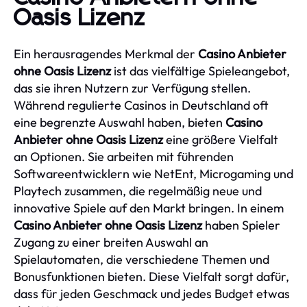
Oasis Lizenz
Ein herausragendes Merkmal der
Casino Anbieter
ohne Oasis Lizenz
ist das vielfältige Spieleangebot,
das sie ihren Nutzern zur Verfügung stellen.
Während regulierte Casinos in Deutschland oft
eine begrenzte Auswahl haben, bieten
Casino
Anbieter ohne Oasis Lizenz
eine größere Vielfalt
an Optionen. Sie arbeiten mit führenden
Softwareentwicklern wie NetEnt, Microgaming und
Playtech zusammen, die regelmäßig neue und
innovative Spiele auf den Markt bringen. In einem
Casino Anbieter ohne Oasis Lizenz
haben Spieler
Zugang zu einer breiten Auswahl an
Spielautomaten, die verschiedene Themen und
Bonusfunktionen bieten. Diese Vielfalt sorgt dafür,
dass für jeden Geschmack und jedes Budget etwas