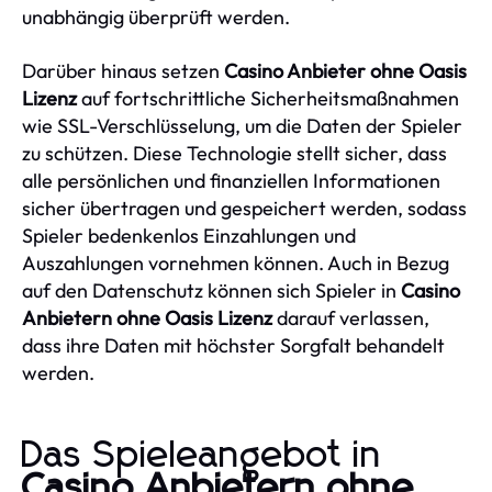
unabhängig überprüft werden.
Darüber hinaus setzen
Casino Anbieter ohne Oasis
Lizenz
auf fortschrittliche Sicherheitsmaßnahmen
wie SSL-Verschlüsselung, um die Daten der Spieler
zu schützen. Diese Technologie stellt sicher, dass
alle persönlichen und finanziellen Informationen
sicher übertragen und gespeichert werden, sodass
Spieler bedenkenlos Einzahlungen und
Auszahlungen vornehmen können. Auch in Bezug
auf den Datenschutz können sich Spieler in
Casino
Anbietern ohne Oasis Lizenz
darauf verlassen,
dass ihre Daten mit höchster Sorgfalt behandelt
werden.
Das Spieleangebot in
Casino Anbietern ohne