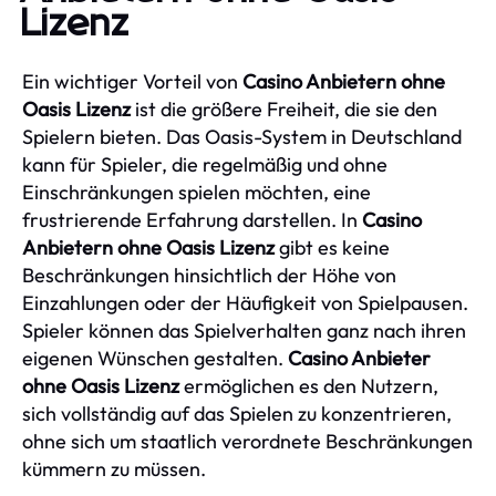
Lizenz
Ein wichtiger Vorteil von
Casino Anbietern ohne
Oasis Lizenz
ist die größere Freiheit, die sie den
Spielern bieten. Das Oasis-System in Deutschland
kann für Spieler, die regelmäßig und ohne
Einschränkungen spielen möchten, eine
frustrierende Erfahrung darstellen. In
Casino
Anbietern ohne Oasis Lizenz
gibt es keine
Beschränkungen hinsichtlich der Höhe von
Einzahlungen oder der Häufigkeit von Spielpausen.
Spieler können das Spielverhalten ganz nach ihren
eigenen Wünschen gestalten.
Casino Anbieter
ohne Oasis Lizenz
ermöglichen es den Nutzern,
sich vollständig auf das Spielen zu konzentrieren,
ohne sich um staatlich verordnete Beschränkungen
kümmern zu müssen.