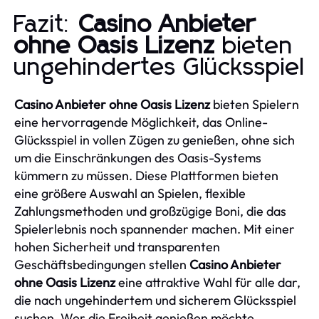
Fazit:
Casino Anbieter
ohne Oasis Lizenz
bieten
ungehindertes Glücksspiel
Casino Anbieter ohne Oasis Lizenz
bieten Spielern
eine hervorragende Möglichkeit, das Online-
Glücksspiel in vollen Zügen zu genießen, ohne sich
um die Einschränkungen des Oasis-Systems
kümmern zu müssen. Diese Plattformen bieten
eine größere Auswahl an Spielen, flexible
Zahlungsmethoden und großzügige Boni, die das
Spielerlebnis noch spannender machen. Mit einer
hohen Sicherheit und transparenten
Geschäftsbedingungen stellen
Casino Anbieter
ohne Oasis Lizenz
eine attraktive Wahl für alle dar,
die nach ungehindertem und sicherem Glücksspiel
suchen. Wer die Freiheit genießen möchte,