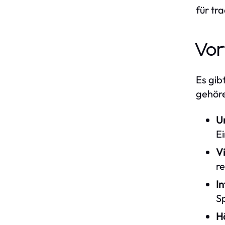
für tr
Vor
Es gib
gehör
U
E
Vi
re
In
Sp
H