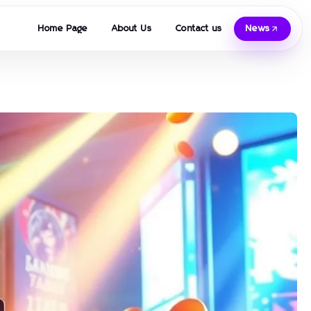
Home Page
About Us
Contact us
News