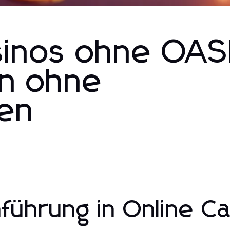
sinos ohne OAS
en ohne
gen
nführung in Online 