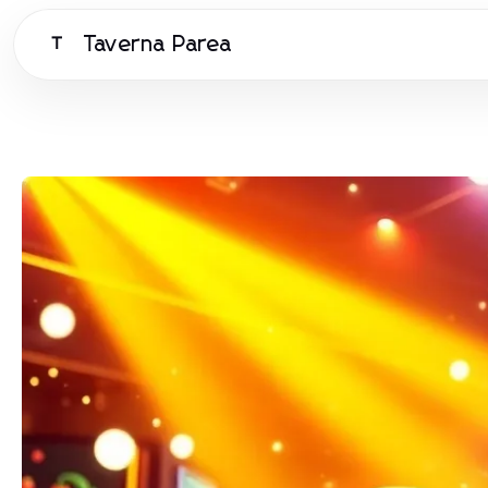
Taverna Parea
T