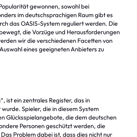
 Popularität gewonnen, sowohl bei
sonders im deutschsprachigen Raum gibt es
rch das OASIS-System reguliert werden. Die
u bewegt, die Vorzüge und Herausforderungen
 werden wir die verschiedenen Facetten von
Auswahl eines geeigneten Anbieters zu
ist ein zentrales Register, das in
 wurde. Spieler, die in diesem System
nden Glücksspielangebote, die dem deutschen
esondere Personen geschützt werden, die
 Das Problem dabei ist, dass dies nicht nur