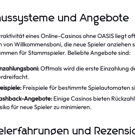
nussysteme und Angebote
traktivität eines Online-Casinos ohne OASIS liegt 
n von Willkommensboni, die neue Spieler anziehen sol
mmen für Stammspieler. Beliebte Angebote sind:
inzahlungsboni:
Oftmals wird die erste Einzahlung d
rdreifacht.
eispiele:
Freispiele für bestimmte Spielautomaten si
ashback-Angebote:
Einige Casinos bieten Rückzahl
siko für neue Spieler zu minimieren.
elerfahrungen und Rezens