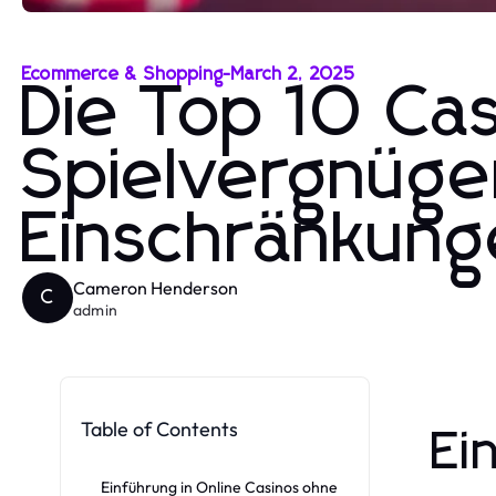
Ecommerce & Shopping
-
March 2, 2025
Die Top 10 Ca
Spielvergnüg
Einschränkun
Cameron Henderson
C
admin
Table of Contents
Ei
Einführung in Online Casinos ohne