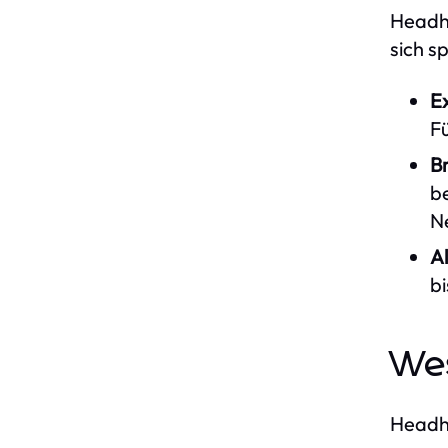
Headhu
sich s
E
F
B
b
N
Al
b
Wes
Headhu