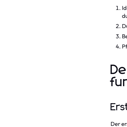
I
d
D
B
P
De
fu
Ers
Der er