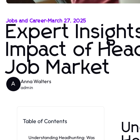
Jobs and Career
-
March 27, 2025
Expert Insight
Impact of Hea
Job Market
Anna Walters
A
admin
Table of Contents
Un
Understanding Headhunting: Was