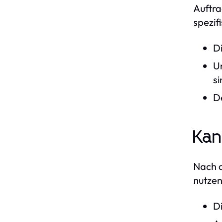
Auftra
spezif
Di
U
si
D
Kan
Nach d
nutzen
D