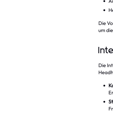
A
H
Die Vo
um die
Int
Die In
Headhu
K
E
St
F