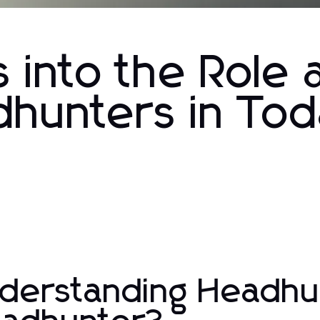
s into the Role
dhunters in Tod
derstanding Headhun