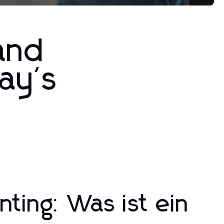
 and
ay's
ting: Was ist ein