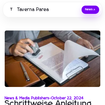
Taverna Parea
T
News
News & Media Publishers
-
October 22, 2024
Schrittweise Anleitung